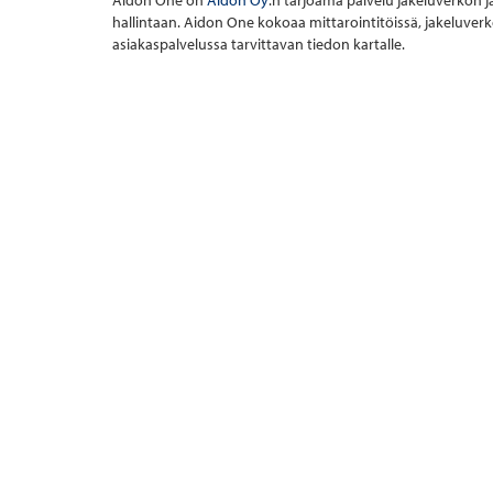
Aidon One on
Aidon Oy
:n tarjoama palvelu jakeluverkon ja
hallintaan. Aidon One kokoaa mittarointitöissä, jakeluve
asiakaspalvelussa tarvittavan tiedon kartalle.