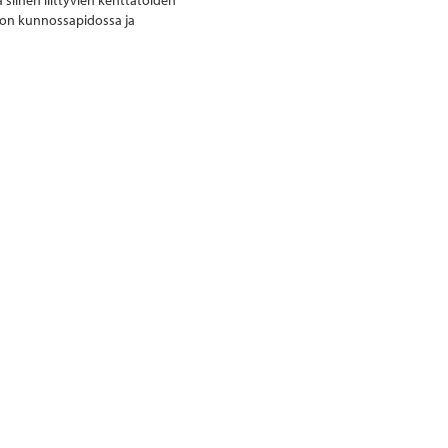
 siihen liittyvien kenttätöiden
rkon kunnossapidossa ja